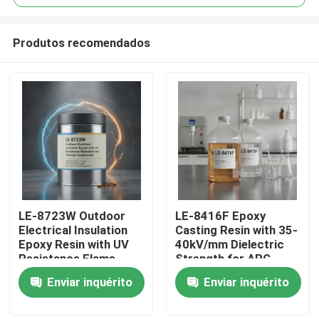
Produtos recomendados
LE-8723W Outdoor
LE-8416F Epoxy
Para casa
Electrical Insulation
Casting Resin with 35-
Epoxy Resin with UV
40kV/mm Dielectric
Resistance Flame
Strength for APG
Produtos
Retardant and
Process and 0.6-0.8%
Enviar inquérito
Enviar inquérito
Thermal Conductivity
Cure Shrinkage
Vídeos