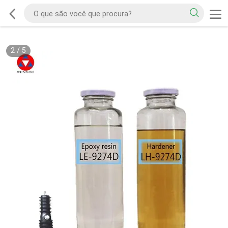
2
/
5