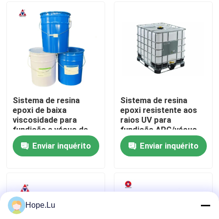
Espetáculo VR
Sobre nós
Visita à fábrica
Sistema de resina
Sistema de resina
epoxi de baixa
epoxi resistente aos
viscosidade para
raios UV para
Controle de qualidade
fundição a vácuo de
fundição APG/vácuo
transformadores de
com elevada
Enviar inquérito
Enviar inquérito
tipo seco
resistência dielétrica
Contacte-nos
em aplicações de alta
tensão ao ar livre
Blogue
Hope.Lu
Solicite um orçamento