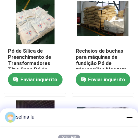
Espetáculo VR
Sobre nós
Pó de Sílica de
Recheios de buchas
Visita à fábrica
Preenchimento de
para máquinas de
Transformadores
fundição Pó de
Tipo Seco Pó de
microssílica Moagem
Mircro
sem ferro
Controle de qualidade
Enviar inquérito
Enviar inquérito
Contacte-nos
Blogue
selina lu
Solicite um orçamento
5:30 AM