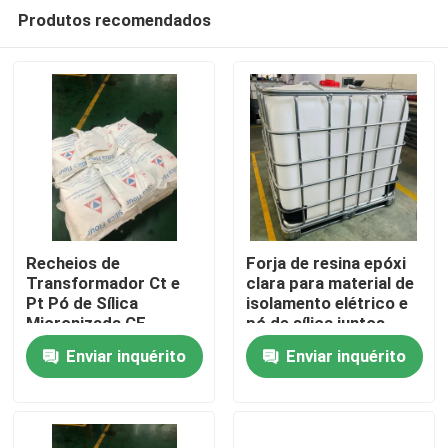
Produtos recomendados
Recheios de
Forja de resina epóxi
Transformador Ct e
clara para material de
Pt Pó de Sílica
isolamento elétrico e
Para casa
Micronizada CE
pó de sílica juntos
Mircro Pó
Enviar inquérito
Enviar inquérito
Produtos
Vídeos