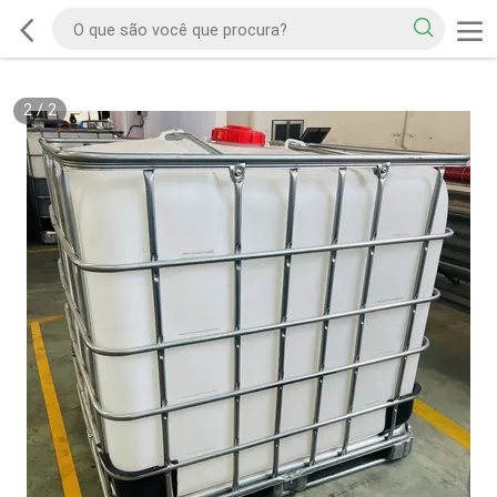
2
/
2