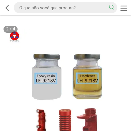
2
/
4