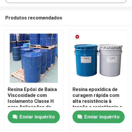
Produtos recomendados
Resina Epóxi de Baixa
Resina epoxídica de
Para casa
Viscosidade com
curagem rápida com
Isolamento Classe H
alta resistência à
para Aplicações de
tração e resistência a
Produtos
12-40,5kV em
choques térmicos
Enviar inquérito
Enviar inquérito
Transformadores a
para isolamento
Seco
elétrico
Vídeos