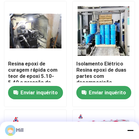
Espetáculo VR
Sobre nós
Visita à fábrica
Resina epoxi de
Isolamento Elétrico
curagem rápida com
Resina epoxi de duas
teor de epoxi 5.10-
partes com
Controle de qualidade
5.40 e pressão de
decomposição
vapor ≤ 0,01 para
térmica > 320°C e vida
Enviar inquérito
Enviar inquérito
aplicações de alta
útil de 30 minutos
Contacte-nos
resistência ao calor
para transformadores
de alta tensão
Blogue
Hill
Solicite um orçamento