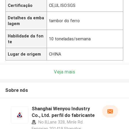
Certificação
CE,UL.ISO.SGS
Detalhes da emba
tambor do ferro
lagem
Habilidade da fon
10 toneladas/semana
te
Lugar de origem
CHINA
Veja mais
Sobre nós
Shanghai Wenyou Industry
Co., Ltd. perfil do fabricante
No.8,Lane 328, Minle Rd.
Fengxian 201419,Shanghai