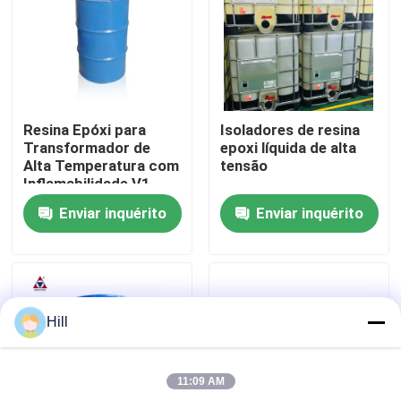
Espetáculo VR
Sobre nós
Resina Epóxi para
Isoladores de resina
Transformador de
epoxi líquida de alta
Visita à fábrica
Alta Temperatura com
tensão
Inflamabilidade V1,
Resistência Térmica
Enviar inquérito
Enviar inquérito
Classe H e Cargas
Controle de qualidade
Pré-Misturadas para
Moldagem APG
Contacte-nos
Hill
Blogue
11:09 AM
Solicite um orçamento