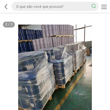
2
/
3