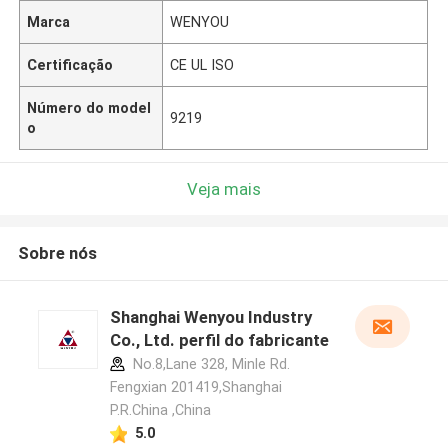
Marca
WENYOU
Certificação
CE UL ISO
Número do model
9219
o
Veja mais
Sobre nós
Shanghai Wenyou Industry
Co., Ltd. perfil do fabricante
No.8,Lane 328, Minle Rd.
Fengxian 201419,Shanghai
P.R.China ,China
5.0